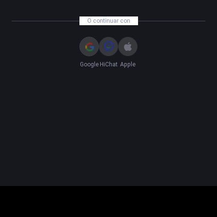
O continuar con
Google
HiChat
Apple