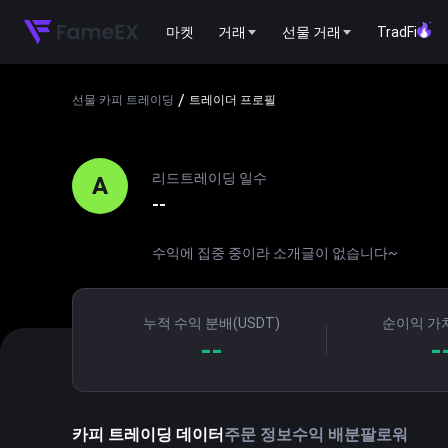
마켓
거래
선물 거래
TradFi
/
선물 카피 트레이딩
트레이더 프로필
리드트레이딩 일수
A
--
수익에 집중 중이라 소개글이 없습니다~
누적 수익 분배(USDT)
순이익 가치
--
-
카피 트레이딩 데이터
주문 정보
수익 배분
팔로워