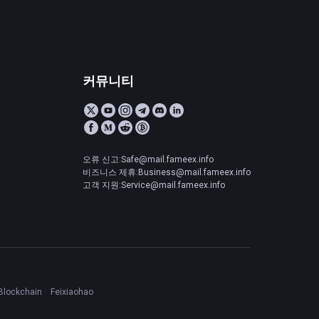
커뮤니티
오류 신고:Safe@mail.fameex.info
비즈니스 제휴:Business@mail.fameex.info
고객 지원:Service@mail.fameex.info
Blockchain
Feixiaohao