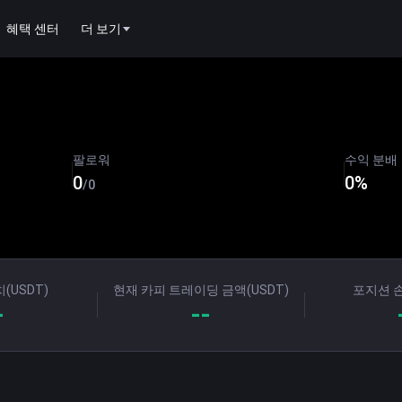
혜택 센터
더 보기
팔로워
수익 분배
0
0
%
/
0
(USDT)
현재 카피 트레이딩 금액(USDT)
포지션 손
-
--