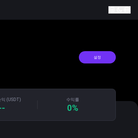
설정
익 (USDT)
수익률
--
0
%