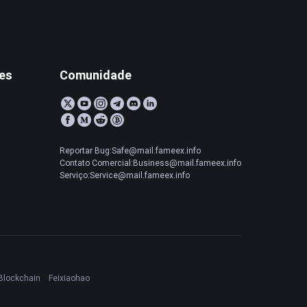
tes
Comunidade
Reportar Bug:Safe@mail.fameex.info
Contato Comercial:Business@mail.fameex.info
Serviço:Service@mail.fameex.info
Blockchain
Feixiaohao