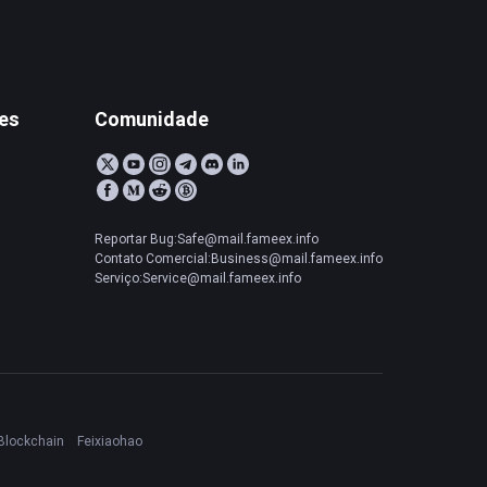
tes
Comunidade
Reportar Bug:Safe@mail.fameex.info
Contato Comercial:Business@mail.fameex.info
Serviço:Service@mail.fameex.info
Blockchain
Feixiaohao