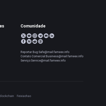
tes
Comunidade
Reportar Bug:Safe@mail.fameex.info
Contato Comercial:Business@mail.fameex.info
Serviço:Service@mail.fameex.info
Blockchain
Feixiaohao