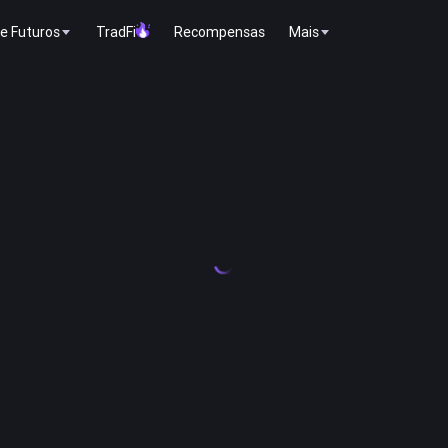
e Futuros
TradFi
Recompensas
Mais