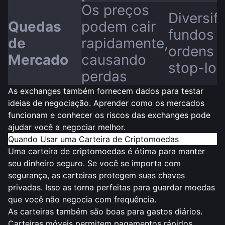
Os preços
Diversif
Quedas
podem cair
fundos 
de
rapidamente,
ordens 
Mercado
causando
stop-los
perdas
As exchanges também fornecem dados para testar
ideias de negociação. Aprender como os mercados
funcionam e conhecer os riscos das exchanges pode
ajudar você a negociar melhor.
Quando Usar uma Carteira de Criptomoedas
Uma carteira de criptomoedas é ótima para
manter
seu dinheiro seguro
. Se você se importa com
segurança, as carteiras protegem suas chaves
privadas. Isso as torna perfeitas para guardar moedas
que você não negocia com frequência.
As carteiras também são boas para gastos diários.
Carteiras móveis permitem pagamentos rápidos.