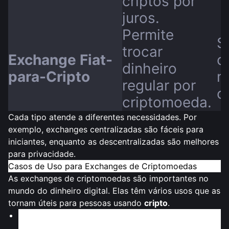
criptos por
juros.
Permite
S
trocar
Exchange Fiat-
c
dinheiro
para-Cripto
m
regular por
o
criptomoeda.
Cada tipo atende a diferentes necessidades. Por
exemplo, exchanges centralizadas são fáceis para
iniciantes, enquanto as descentralizadas são melhores
para privacidade.
Casos de Uso para Exchanges de Criptomoedas
As exchanges de criptomoedas são importantes no
mundo do dinheiro digital. Elas têm vários usos que as
tornam úteis para pessoas usando
cripto
.
Negociação e Investimento
: Você pode comprar,
vender ou negociar dinheiro digital nas exchanges.