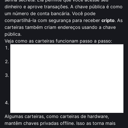
dinheiro e aprove transações. A chave pública é como
um número de conta bancária. Você pode
compartilhá-la com segurança para receber
cripto
. As
carteiras também criam endereços usando a chave
pública.
Veja como as carteiras funcionam passo a passo:
Gerar Chaves
: A carteira cria chaves privadas e
públicas para você.
Armazenar Chaves
: Ela mantém a chave privada
segura para que só você possa usá-la.
Enviar e Receber
: Para enviar
cripto
, a carteira usa
sua chave privada para assinar transações. Para
receber dinheiro, você compartilha o endereço da
sua carteira.
Interagir com o Blockchain
: A carteira conecta-se
ao blockchain para verificar e registrar transações.
Algumas carteiras, como
carteiras de hardware
,
mantêm chaves privadas offline. Isso as torna mais