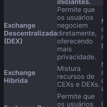
iniciantes.
Permite que
os usuários
M
Exchange
negociem
c
Descentralizada
diretamente,
m
(DEX)
oferecendo
p
mais
privacidade.
N
Mistura
Exchange
r
recursos de
Híbrida
c
CEXs e DEXs.
u
Permite que
os usuários
C