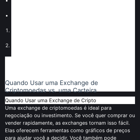
Carteiras de Cripto
: Melhor para armazenar e
gerenciar suas moedas digitais de forma segura.
Exchanges de Cripto
: Melhor para negociação e
transações de curto prazo.
O Incidente Mt. Gox
: Mostra por que as exchanges
precisam de forte segurança.
Golpe de Phishing da Carteira Ledger
: Avisa os
usuários para permanecerem atentos com carteiras.
Nota
: Use exchanges para negociação e carteiras
para armazenamento seguro. Usar ambos ajuda você
a gerenciar melhor
cripto
.
Quando Usar uma Exchange de
Criptomoedas vs. uma Carteira
Quando Usar uma Exchange de Cripto
Uma exchange de criptomoedas é ideal para
negociação ou investimento. Se você quer comprar ou
vender rapidamente, as exchanges tornam isso fácil.
Elas oferecem ferramentas como gráficos de preços
para ajudar você a decidir. Você também pode