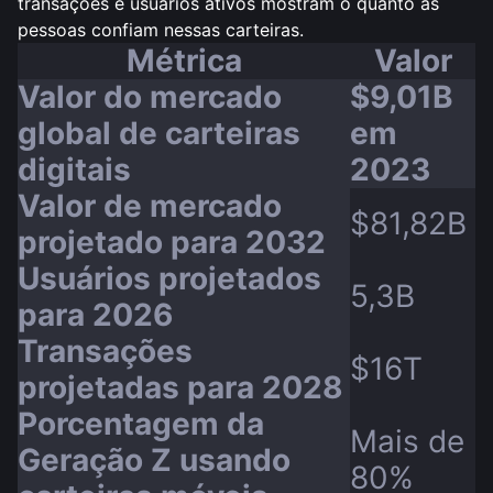
transações e usuários ativos mostram o quanto as
pessoas confiam nessas carteiras.
Métrica
Valor
Valor do mercado
$9,01B
global de carteiras
em
digitais
2023
Valor de mercado
$81,82B
projetado para 2032
Usuários projetados
5,3B
para 2026
Transações
$16T
projetadas para 2028
Porcentagem da
Mais de
Geração Z usando
80%