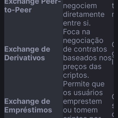
Exchange Peer-
negociem
t
to-Peer
diretamente
m
entre si.
Foca na
negociação
C
Exchange de
de contratos
g
Derivativos
baseados nos
l
preços das
criptos.
Permite que
os usuários
G
Exchange de
emprestem
s
Empréstimos
ou tomem
c