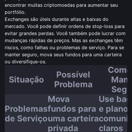
encontrar muitas criptomoedas para aumentar seu
portfólio.
Exchanges são úteis durante altas e baixas do
mercado. Você pode definir ordens de stop-loss para
evitar grandes perdas. Você também pode lucrar com
mudanças rápidas de preços. Mas as exchanges têm
riscos, como falhas ou problemas de serviço. Para se
manter seguro, mova seus fundos para uma carteira
ou diversifique-os.
Como
Possível
Situação
Mant
Problema
Segu
Mova
Use bac
Problemas
fundos para
e plano
de Serviço
uma carteira
comuni
privada
claros