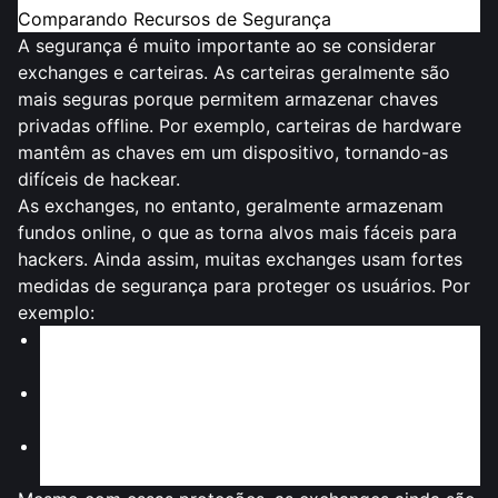
Comparando Recursos de Segurança
A segurança é muito importante
ao se considerar
exchanges e carteiras. As carteiras geralmente são
mais seguras porque permitem armazenar chaves
privadas offline. Por exemplo, carteiras de hardware
mantêm as chaves em um dispositivo, tornando-as
difíceis de hackear.
As exchanges, no entanto, geralmente armazenam
fundos online, o que as torna alvos mais fáceis para
hackers. Ainda assim, muitas exchanges usam fortes
medidas de segurança para proteger os usuários. Por
exemplo:
Bitget
usa armazenamento offline, login com dois
fatores e ferramentas anti-phishing.
KuCoin
adicionou melhor criptografia e login
multifator após um ataque em 2020.
Poloniex
realiza auditorias e usa sistemas de risco
para melhorar a segurança.