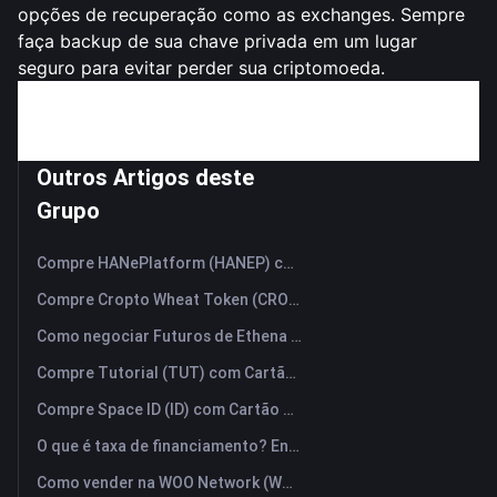
opções de recuperação como as exchanges. Sempre
faça backup de sua chave privada em um lugar
seguro para evitar perder sua criptomoeda.
Dica
: Faça múltiplos backups, como usar uma nuvem
segura ou anotá-la, para manter sua chave privada
segura.
Outros Artigos deste
Grupo
Compre HANePlatform (HANEP) com Cartão de Crédito ou Débito Instantaneamente
Compre Cropto Wheat Token (CROW) com Cartão de Crédito ou Débito Instantaneamente
Como negociar Futuros de Ethena (ENA): Um Guia Compreensivo para Iniciantes
Compre Tutorial (TUT) com Cartão de Crédito ou Débito Instantaneamente
Compre Space ID (ID) com Cartão de Crédito ou Débito Instantaneamente
O que é taxa de financiamento? Entendendo os sinais de mercado e seus usos indevidos mais comuns.
Como vender na WOO Network (WOO)? | FameEX