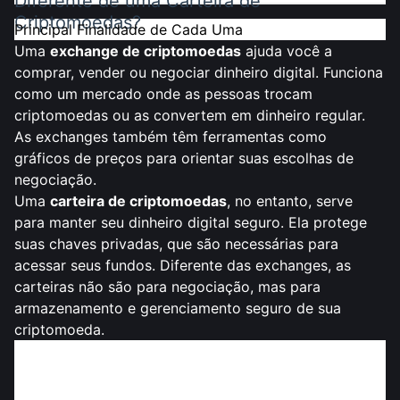
Diferente de uma Carteira de
Criptomoedas?
Principal Finalidade de Cada Uma
Uma
exchange de criptomoedas
ajuda você a
comprar, vender ou negociar dinheiro digital. Funciona
como um mercado onde as pessoas trocam
criptomoedas ou as convertem em dinheiro regular.
As exchanges também têm ferramentas como
gráficos de preços para orientar suas escolhas de
negociação.
Uma
carteira de criptomoedas
, no entanto, serve
para manter seu dinheiro digital seguro. Ela protege
suas chaves privadas, que são necessárias para
acessar seus fundos. Diferente das exchanges, as
carteiras não são para negociação, mas para
armazenamento e gerenciamento seguro de sua
criptomoeda.
Diferença Chave
:
Exchanges focam em negociação,
enquanto carteiras focam em segurança e
propriedade.