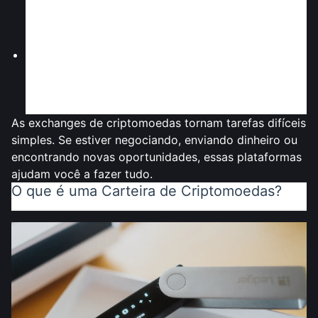
essas plataformas oferecem muitas escolhas. É
emocionante para quem quer apoiar novas ideias
ou aumentar sua coleção.
Oportunidades de Ganho
: Algumas exchanges
permitem que você ganhe apostando ou
emprestando
cripto
. Você pode aumentar seu
dinheiro enquanto o mantém na plataforma.
As exchanges de criptomoedas tornam tarefas difíceis
simples. Se estiver negociando, enviando dinheiro ou
encontrando novas oportunidades, essas plataformas
ajudam você a fazer tudo.
O que é uma Carteira de Criptomoedas?