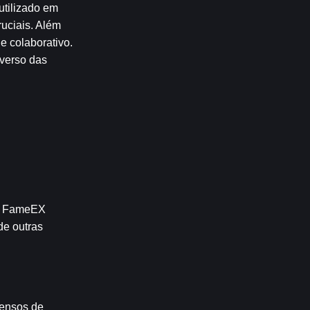
tilizado em 
uciais. Além 
 colaborativo. 
verso das 
 A FameEX 
e outras 
ensos de 