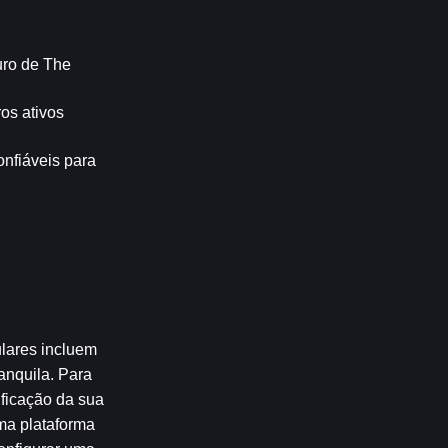
ro de The 
s ativos 
fiáveis para 
ares incluem 
nquila. Para 
ficação da sua 
ma plataforma 