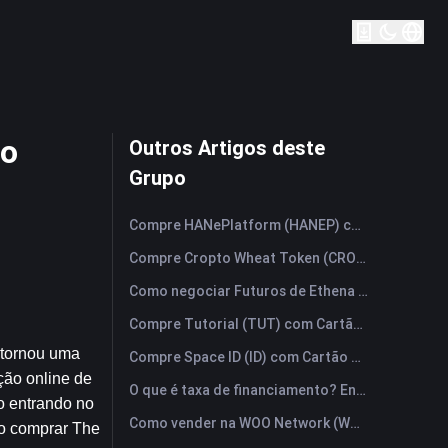
to
Outros Artigos deste
Grupo
Compre HANePlatform (HANEP) com Cartão de Crédito ou Débito Instantaneamente
Compre Cropto Wheat Token (CROW) com Cartão de Crédito ou Débito Instantaneamente
Como negociar Futuros de Ethena (ENA): Um Guia Compreensivo para Iniciantes
Compre Tutorial (TUT) com Cartão de Crédito ou Débito Instantaneamente
tornou uma 
Compre Space ID (ID) com Cartão de Crédito ou Débito Instantaneamente
ão online de 
O que é taxa de financiamento? Entendendo os sinais de mercado e seus usos indevidos mais comuns.
o entrando no 
Como vender na WOO Network (WOO)? | FameEX
o comprar The 