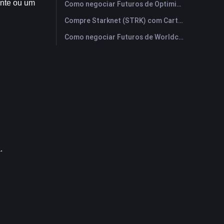
nte ou um 
Como negociar Futuros de Optimism (OP): Um Guia Compreensivo para Iniciantes
Compre Starknet (STRK) com Cartão de Crédito ou Débito Instantaneamente
Como negociar Futuros de Worldcoin (WLD): Um Guia Compreensivo para Iniciantes
.