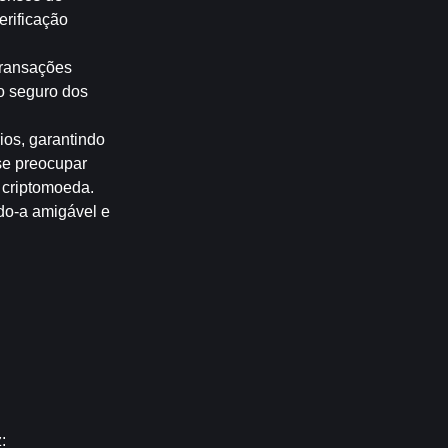
rificação 
ransações 
 seguro dos 
os, garantindo 
e preocupar 
 criptomoeda.
do-a amigável e 
: