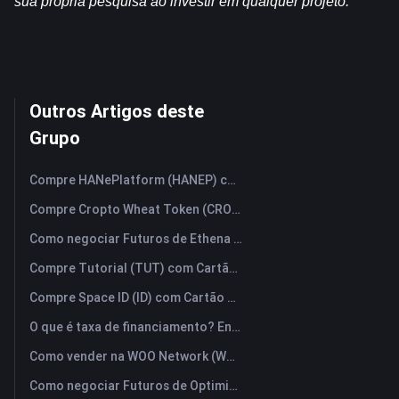
sua própria pesquisa ao investir em qualquer projeto.
Outros Artigos deste
Grupo
Compre HANePlatform (HANEP) com Cartão de Crédito ou Débito Instantaneamente
Compre Cropto Wheat Token (CROW) com Cartão de Crédito ou Débito Instantaneamente
Como negociar Futuros de Ethena (ENA): Um Guia Compreensivo para Iniciantes
Compre Tutorial (TUT) com Cartão de Crédito ou Débito Instantaneamente
Compre Space ID (ID) com Cartão de Crédito ou Débito Instantaneamente
O que é taxa de financiamento? Entendendo os sinais de mercado e seus usos indevidos mais comuns.
Como vender na WOO Network (WOO)? | FameEX
Como negociar Futuros de Optimism (OP): Um Guia Compreensivo para Iniciantes