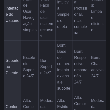
Intuitiv
a: 
de 
Fácil 
s: 
Interfac
a: 
Profissi
Usar: 
de 
Limpa 
e do 
Simple
onal, 
Naveg
usar, 
e 
Usuário
s e 
mas 
ação 
rica em 
eficient
direta
comple
simples
recurso
e
xa
s
Bom: 
Base 
Bom: 
Excele
de 
Respo
Bom: 
Suporte 
Bom: 
nte: 
conhec
nsivo, 
Chat 
ao 
Suport
Suport
imento 
embora 
ao vivo 
Cliente
e 24/7
e 24/7
extens
não 
24/7
a e 
24/7
suporte
Alta: 
Alta: 
Modera
Alta: 
Modera
Cumpr
Confor
Cumpr
da: 
Estrito 
da: 
e 