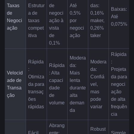
Taxas 
Estrutur
de 
Até 
das: 
Baixas: 
de 
a de 
negoci
0,5% 
0,16% 
Até 
Negoci
taxas 
ação à 
por 
maker, 
0,075%
ação
compet
vista 
negoci
0,26% 
itiva
de 
ação
taker
0,1%
Rápida
Modera
Rápida
Modera
: 
Rápida
da: 
: 
da: 
Projeta
Velocid
: Alta 
Mais 
Otimiza
Confiá
da para 
ade de 
capaci
lenta 
da para 
vel, 
negoci
Transa
dade 
durante 
transaç
mas 
ação 
ção
de 
alta 
ões 
pode 
de alta 
volume
deman
rápidas
variar
frequên
da
cia
Abrang
Robust
Fácil 
ente: 
Simple