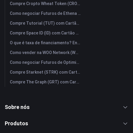
Compre Cropto Wheat Token (CROW) com Cartão de Crédito ou Débito Instantaneamente
Como negociar Futuros de Ethena (ENA): Um Guia Compreensivo para Iniciantes
Compre Tutorial (TUT) com Cartão de Crédito ou Débito Instantaneamente
Compre Space ID (ID) com Cartão de Crédito ou Débito Instantaneamente
O que é taxa de financiamento? Entendendo os sinais de mercado e seus usos indevidos mais comuns.
Como vender na WOO Network (WOO)? | FameEX
Como negociar Futuros de Optimism (OP): Um Guia Compreensivo para Iniciantes
Compre Starknet (STRK) com Cartão de Crédito ou Débito Instantaneamente
Compre The Graph (GRT) com Cartão de Crédito ou Débito Instantaneamente
Sobre nós
Produtos