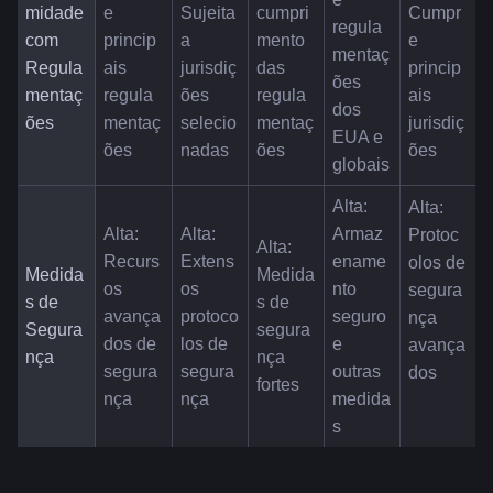
midade 
e 
Sujeita 
cumpri
Cumpr
regula
com 
princip
a 
mento 
e 
mentaç
Regula
ais 
jurisdiç
das 
princip
ões 
mentaç
regula
ões 
regula
ais 
dos 
ões
mentaç
selecio
mentaç
jurisdiç
EUA e 
ões
nadas
ões
ões
globais
Alta: 
Alta: 
Alta: 
Alta: 
Armaz
Protoc
Alta: 
Recurs
Extens
ename
olos de 
Medida
Medida
os 
os 
nto 
segura
s de 
s de 
avança
protoco
seguro 
nça 
Segura
segura
dos de 
los de 
e 
avança
nça
nça 
segura
segura
outras 
dos
fortes
nça
nça
medida
s