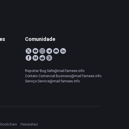
tes
Comunidade
Reportar Bug:Safe@mail.fameex.info
Contato Comercial:Business@mail.fameex.info
Serviço:Service@mail.fameex.info
Blockchain
Feixiaohao