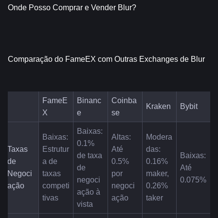
Onde Posso Comprar e Vender Blur?
Comparação do FameEX com Outras Exchanges de Blur
FameE
Binanc
Coinba
Kraken
Bybit
X
e
se
Baixas: 
Baixas: 
Altas: 
Modera
0.1% 
Taxas 
Estrutur
Até 
das: 
de taxa 
Baixas: 
de 
a de 
0.5% 
0.16% 
de 
Até 
Negoci
taxas 
por 
maker, 
negoci
0.075%
ação
competi
negoci
0.26% 
ação à 
tivas
ação
taker
vista