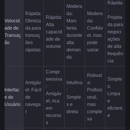
Rápida
Modera
: 
Rápida: 
da: 
Modera
Rápida: 
Projeta
Velocid
Otimiza
Mais 
da: 
Alta 
da para 
ade de 
da para 
lenta 
Confiáv
capacid
negoci
Transaç
transaç
durante 
el, mas 
ade de 
ações 
ão
ões 
alta 
pode 
volume
de alta 
rápidas
deman
variar
frequên
da
cia
Compr
Robust
eensiva
Simple
Amigáv
Intuitiva
a: 
: 
s: 
Interfac
el: Fácil 
: 
Profissi
Amigáv
Limpa 
e do 
de 
Simple
onal, 
el, rica 
e 
Usuário
navega
s e 
mas 
em 
eficient
r
direta
comple
recurso
e
xa
s