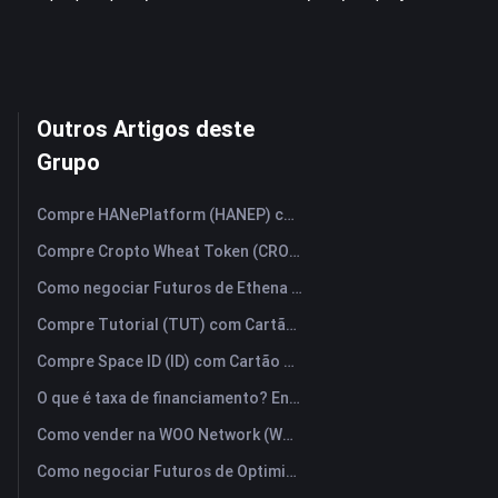
Outros Artigos deste
Grupo
Compre HANePlatform (HANEP) com Cartão de Crédito ou Débito Instantaneamente
Compre Cropto Wheat Token (CROW) com Cartão de Crédito ou Débito Instantaneamente
Como negociar Futuros de Ethena (ENA): Um Guia Compreensivo para Iniciantes
Compre Tutorial (TUT) com Cartão de Crédito ou Débito Instantaneamente
Compre Space ID (ID) com Cartão de Crédito ou Débito Instantaneamente
O que é taxa de financiamento? Entendendo os sinais de mercado e seus usos indevidos mais comuns.
Como vender na WOO Network (WOO)? | FameEX
Como negociar Futuros de Optimism (OP): Um Guia Compreensivo para Iniciantes