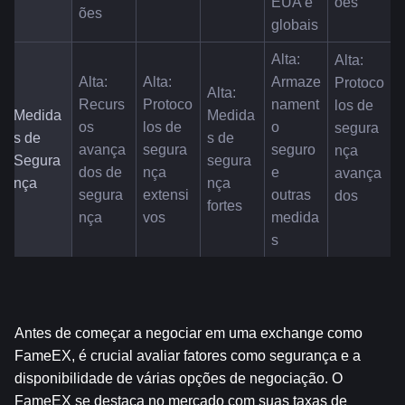
EUA e 
ões
ões
globais
Alta: 
Alta: 
Alta: 
Alta: 
Armaze
Protoco
Alta: 
Recurs
Protoco
nament
los de 
Medida
Medida
os 
los de 
o 
segura
s de 
s de 
avança
segura
seguro 
nça 
Segura
segura
dos de 
nça 
e 
avança
nça
nça 
segura
extensi
outras 
dos
fortes
nça
vos
medida
s
Antes de começar a negociar em uma exchange como 
FameEX, é crucial avaliar fatores como segurança e a 
disponibilidade de várias opções de negociação. O 
FameEX se destaca no mercado com suas taxas de 