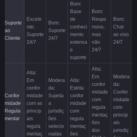
Bom: 
Base 
Bom: 
Excele
de 
Respo
Bom: 
Suporte 
Bom: 
nte: 
conheci
nsivo, 
Chat 
ao 
Suporte 
Suporte 
mento 
mas 
ao vivo 
Cliente
24/7
24/7
extensa 
não 
24/7
e 
24/7
suporte
Alta: 
Alta: 
Em 
Modera
Em 
Modera
Alta: 
confor
da: 
confor
da: 
Estrita 
midade 
Confor
Confor
midade 
Sujeita 
confor
com 
midade 
midade 
com as 
a 
midade 
regula
com 
Regula
princip
jurisdiç
com 
mentaç
princip
mentar
ais 
ões 
regula
ões 
ais 
regula
selecio
mentaç
dos 
jurisdiç
mentaç
nadas
ões