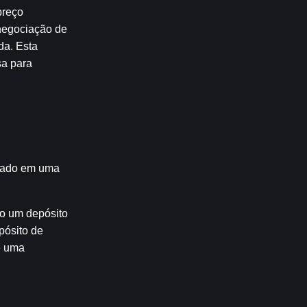
reço 
negociação de 
a. Esta 
a para 
nado em uma 
o um depósito 
ósito de 
 uma 