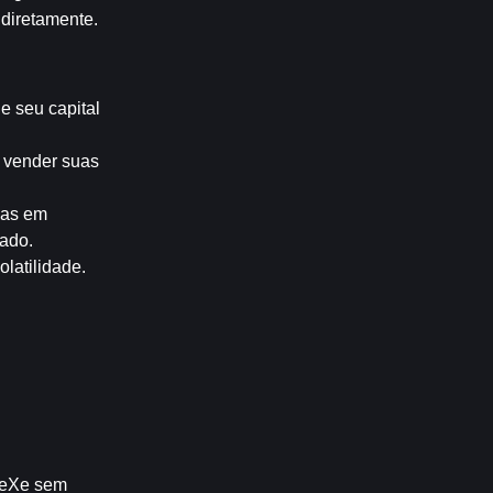
diretamente.
 seu capital 
 vender suas 
as em 
cado.
latilidade.
DeXe sem 