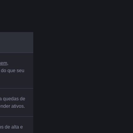
gem
, 
 do que seu 
a quedas de 
nder ativos.
 de alta e 