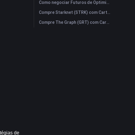
Como negociar Futuros de Optimism (OP): Um Guia Compreensivo para Iniciantes
Compre Starknet (STRK) com Cartão de Crédito ou Débito Instantaneamente
Compre The Graph (GRT) com Cartão de Crédito ou Débito Instantaneamente
égias de 