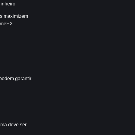
inheiro.
rs maximizem 
ameEX 
podem garantir 
rma deve ser 