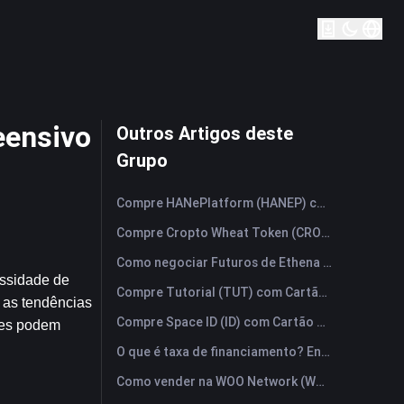
eensivo
Outros Artigos deste
Grupo
Compre HANePlatform (HANEP) com Cartão de Crédito ou Débito Instantaneamente
Compre Cropto Wheat Token (CROW) com Cartão de Crédito ou Débito Instantaneamente
Como negociar Futuros de Ethena (ENA): Um Guia Compreensivo para Iniciantes
ssidade de 
Compre Tutorial (TUT) com Cartão de Crédito ou Débito Instantaneamente
 as tendências 
Compre Space ID (ID) com Cartão de Crédito ou Débito Instantaneamente
es podem 
O que é taxa de financiamento? Entendendo os sinais de mercado e seus usos indevidos mais comuns.
Como vender na WOO Network (WOO)? | FameEX