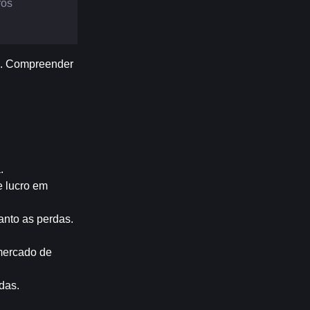
os 
s. Compreender 
.
 lucro em 
anto as perdas.
mercado de 
rdas.