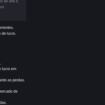
 de alta e 
os 
rientes. 
 de lucro.
.
 lucro em 
anto as perdas.
mercado de 
rdas.