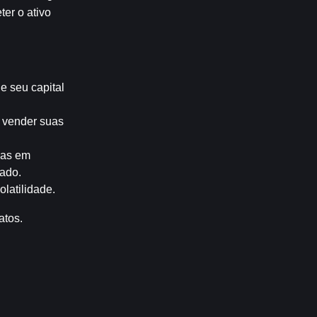
r o ativo 
 seu capital 
 vender suas 
as em 
cado.
latilidade.
atos.