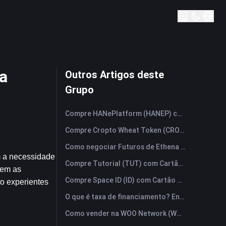
a
Outros Artigos deste
Grupo
Compre HANePlatform (HANEP) com Cartão de Crédito ou Débito Instantaneamente
Compre Cropto Wheat Token (CROW) com Cartão de Crédito ou Débito Instantaneamente
Como negociar Futuros de Ethena (ENA): Um Guia Compreensivo para Iniciantes
 a necessidade 
Compre Tutorial (TUT) com Cartão de Crédito ou Débito Instantaneamente
em as 
Compre Space ID (ID) com Cartão de Crédito ou Débito Instantaneamente
 experientes 
O que é taxa de financiamento? Entendendo os sinais de mercado e seus usos indevidos mais comuns.
Como vender na WOO Network (WOO)? | FameEX