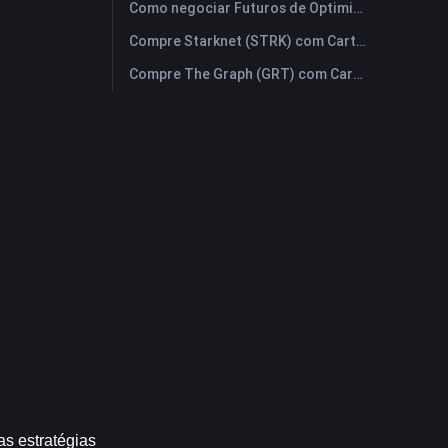
Como negociar Futuros de Optimism (OP): Um Guia Compreensivo para Iniciantes
Compre Starknet (STRK) com Cartão de Crédito ou Débito Instantaneamente
Compre The Graph (GRT) com Cartão de Crédito ou Débito Instantaneamente
s estratégias 