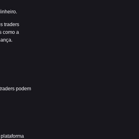
inheiro.
 traders 
s como a 
iança.
traders podem 
plataforma 