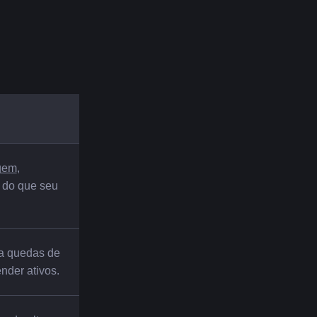
gem
, 
 do que seu 
a quedas de 
nder ativos.