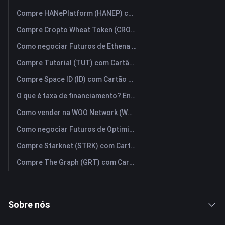
Compre HANePlatform (HANEP) com Cartão de Crédito ou Débito Instantaneamente
Compre Cropto Wheat Token (CROW) com Cartão de Crédito ou Débito Instantaneamente
Como negociar Futuros de Ethena (ENA): Um Guia Compreensivo para Iniciantes
Compre Tutorial (TUT) com Cartão de Crédito ou Débito Instantaneamente
Compre Space ID (ID) com Cartão de Crédito ou Débito Instantaneamente
O que é taxa de financiamento? Entendendo os sinais de mercado e seus usos indevidos mais comuns.
Como vender na WOO Network (WOO)? | FameEX
Como negociar Futuros de Optimism (OP): Um Guia Compreensivo para Iniciantes
Compre Starknet (STRK) com Cartão de Crédito ou Débito Instantaneamente
Compre The Graph (GRT) com Cartão de Crédito ou Débito Instantaneamente
Sobre nós