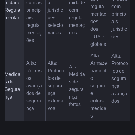
midade 
com as 
a 
midade 
regula
com 
Regula
princip
jurisdiç
com 
mentaç
princip
mentar
ais 
ões 
regula
ões 
ais 
regula
selecio
mentaç
dos 
jurisdiç
mentaç
nadas
ões
EUA e 
ões
ões
globais
Alta: 
Alta: 
Alta: 
Alta: 
Armaze
Protoco
Alta: 
Recurs
Protoco
nament
los de 
Medida
Medida
os 
los de 
o 
segura
s de 
s de 
avança
segura
seguro 
nça 
Segura
segura
dos de 
nça 
e 
avança
nça
nça 
segura
extensi
outras 
dos
fortes
nça
vos
medida
s