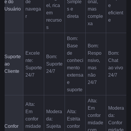
e do 
de 
Simple
onal, 
el, rica 
e 
Usuário
navega
s e 
mas 
em 
eficient
r
direta
comple
recurso
e
xa
s
Bom: 
Base 
Bom: 
Excele
de 
Respo
Bom: 
Suporte 
Bom: 
nte: 
conheci
nsivo, 
Chat 
ao 
Suporte 
Suporte 
mento 
mas 
ao vivo 
Cliente
24/7
24/7
extensa 
não 
24/7
e 
24/7
suporte
Alta: 
Alta: 
Em 
Modera
Em 
Modera
Alta: 
confor
da: 
confor
da: 
Estrita 
midade 
Confor
Confor
midade 
Sujeita 
confor
com 
midade 