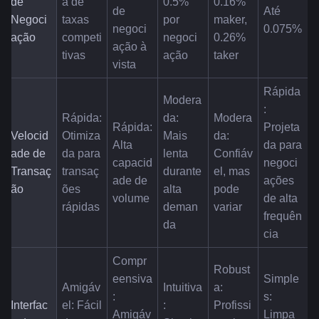
de 
a de 
0.5% 
0.16% 
de 
Até 
Negoci
taxas 
por 
maker, 
negoci
0.075%
ação
competi
negoci
0.26% 
ação à 
tivas
ação
taker
vista
Rápida
Modera
: 
Rápida: 
da: 
Modera
Rápida: 
Projeta
Velocid
Otimiza
Mais 
da: 
Alta 
da para 
ade de 
da para 
lenta 
Confiáv
capacid
negoci
Transaç
transaç
durante 
el, mas 
ade de 
ações 
ão
ões 
alta 
pode 
volume
de alta 
rápidas
deman
variar
frequên
da
cia
Compr
Robust
eensiva
Simple
Amigáv
Intuitiva
a: 
: 
s: 
Interfac
el: Fácil 
: 
Profissi
Amigáv
Limpa 