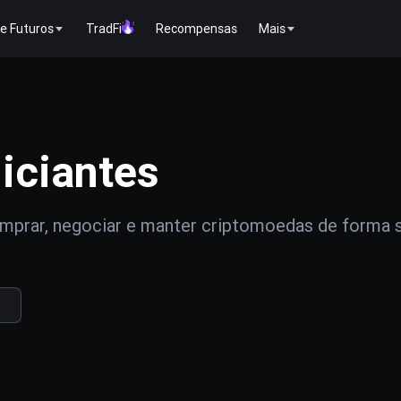
e Futuros
TradFi
Recompensas
Mais
iciantes
prar, negociar e manter criptomoedas de forma 