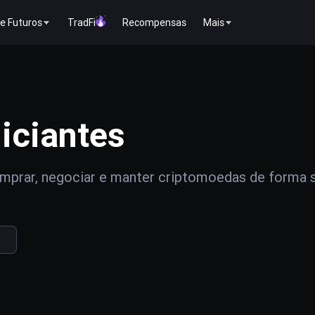
e Futuros
TradFi
Recompensas
Mais
iciantes
prar, negociar e manter criptomoedas de forma 