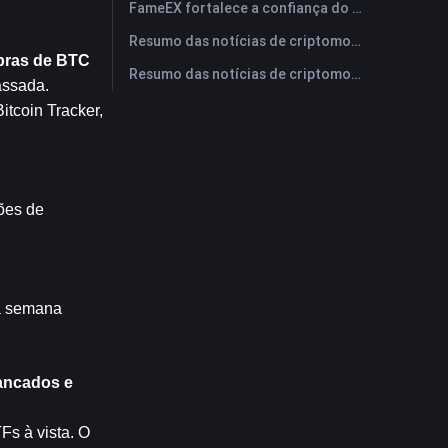
FameEX fortalece a confiança do usuário por meio de oito anos de operações estáveis ​​e crescimento global
Resumo das notícias de criptomoedas da FameEX hoje | 28 de julho de 2026
mpras de BTC
Resumo das notícias de criptomoedas da FameEX hoje | 27 de julho de 2026
ssada. 
tcoin Tracker, 
es de 
a semana 
ancados e 
s à vista. O 