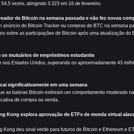
 54,5 vezes, atingindo 3.323 em 16 de fevereiro.
streador de Bitcoin na semana passada e não fez novas co
um anúncio do Bitcoin Tracker ou compras de BTC na semana pa
os sobre as participações de Bitcoin após uma atualização do Bi
 os mutuários de empréstimos estudantis
in nos Estados Unidos, superando os aproximadamente 43 milhõ
n cai significativamente em uma semana
u que as baleias Bitcoin exibiram um comportamento moderado n
ficativa de compra ou venda.
ong Kong explora aprovação de ETFs de moeda virtual alav
 Kong deu sinal verde para futuros de Bitcoin e Ethereum e ETF