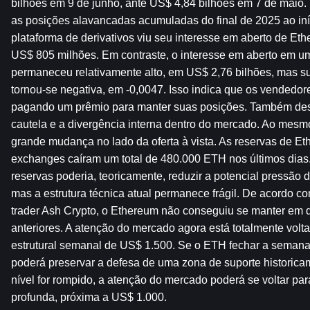
bilhões em 9 de junho, ante US$ 4,84 bilhões em 7 de maio. 
as posições alavancadas acumuladas do final de 2025 ao iní
plataforma de derivativos viu seu interesse em aberto de Eth
US$ 805 milhões. Em contraste, o interesse em aberto em u
permaneceu relativamente alto, em US$ 2,76 bilhões, mas su
tornou-se negativa, em -0,0047. Isso indica que os vendedore
pagando um prêmio para manter suas posições. Também dest
cautela e a divergência interna dentro do mercado. Ao mesm
grande mudança no lado da oferta à vista. As reservas de Eth
exchanges caíram um total de 480.000 ETH nos últimos dias
reservas poderia, teoricamente, reduzir a potencial pressão d
mas a estrutura técnica atual permanece frágil. De acordo co
trader Ash Crypto, o Ethereum não conseguiu se manter em di
anteriores. A atenção do mercado agora está totalmente volta
estrutural semanal de US$ 1.500. Se o ETH fechar a semana
poderá preservar a defesa de uma zona de suporte historicam
nível for rompido, a atenção do mercado poderá se voltar par
profunda, próxima a US$ 1.000.