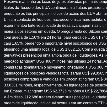
Reserve mantenha as taxas de juros elevadas por mais temp
títulos do Tesouro dos EUA continuaram a flutuar, pressionand
enquanto os três principais índices de ações dos EUA abrir
Em um contexto de liquidez macroeconômica mais restrita, o
experimentou forte volatilidade de desalavancagem nas últim
maioria dos setores em queda. O preço à vista do Bitcoin cai
com queda de 1,50% em 24 horas, para cerca de US$ 61.74
caiu 1,65%, perdendo o importante nível psicológico de US$ 
atingindo uma mínima local de US$ 1.682,15. Com a queda d
derivativos presenciou uma ampla onda de liquidações. As liq
mercado atingiram US$ 406 milhões nas últimas 24 horas. As
compradas dominaram o movimento, chegando a US$ 306 mil
liquidações de posições vendidas totalizaram US$ 99,8565 mi
posições compradas e vendidas em Bitcoin atingiram US$ 8
33,0381 milhões, respectivamente. As liquidações de posiçõ
em Ethereum atingiram US$ 62,3726 milhões e US$ 22,7864 
Além disso, 112.686 traders tiveram suas posições liquidada
ordem de liquidação individual ocorreu em um contrato ET