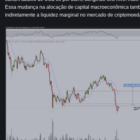
Essa mudança na alocação de capital macroeconômica tamb
indiretamente a liquidez marginal no mercado de criptomoed