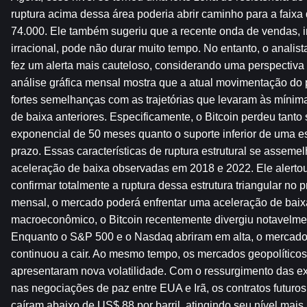
ruptura acima dessa área poderia abrir caminho para a faix
74.000. Ele também sugeriu que a recente onda de vendas, i
irracional, pode não durar muito tempo. No entanto, o analist
fez um alerta mais cauteloso, considerando uma perspectiva 
análise gráfica mensal mostra que a atual movimentação do p
fortes semelhanças com as trajetórias que levaram às mínim
de baixa anteriores. Especificamente, o Bitcoin perdeu tanto
exponencial de 50 meses quanto o suporte inferior de uma est
prazo. Essas características de ruptura estrutural se asseme
aceleração de baixa observadas em 2018 e 2022. Ele alertou 
confirmar totalmente a ruptura dessa estrutura triangular no 
mensal, o mercado poderá enfrentar uma aceleração de baixa
macroeconômico, o Bitcoin recentemente divergiu notavelme
Enquanto o S&P 500 e o Nasdaq abriram em alta, o mercado
continuou a cair. Ao mesmo tempo, os mercados geopolíticos
apresentaram nova volatilidade. Com o ressurgimento das ex
nas negociações de paz entre EUA e Irã, os contratos futuros
caíram abaixo de US$ 88 por barril, atingindo seu nível mais