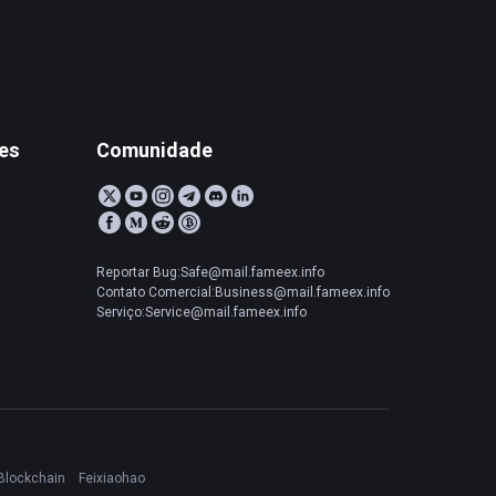
tes
Comunidade
Reportar Bug:Safe@mail.fameex.info
Contato Comercial:Business@mail.fameex.info
Serviço:Service@mail.fameex.info
Blockchain
Feixiaohao