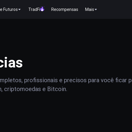
e Futuros
TradFi
Recompensas
Mais
cias
pletos, profissionais e precisos para você ficar 
n, criptomoedas e Bitcoin.