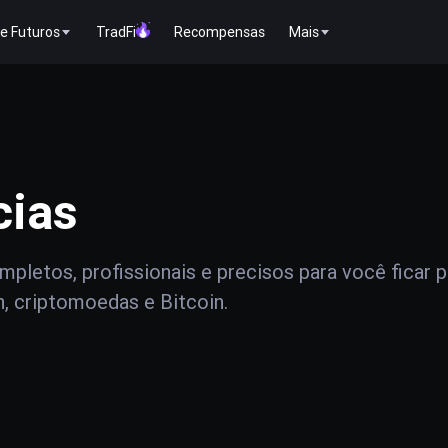
e Futuros
TradFi
Recompensas
Mais
cias
pletos, profissionais e precisos para você ficar 
n, criptomoedas e Bitcoin.