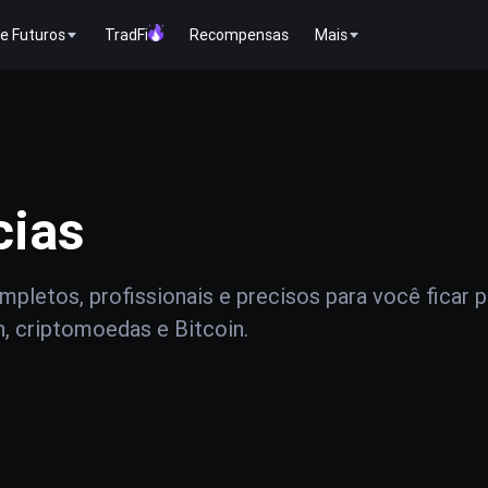
e Futuros
TradFi
Recompensas
Mais
cias
pletos, profissionais e precisos para você ficar 
n, criptomoedas e Bitcoin.