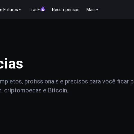
e Futuros
TradFi
Recompensas
Mais
cias
pletos, profissionais e precisos para você ficar 
n, criptomoedas e Bitcoin.