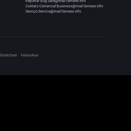
Reportar Bug:Safe@mail.fameex.info
Contato Comercial:Business@mail.fameex.info
Serviço:Service@mail.fameex.info
Blockchain
Feixiaohao