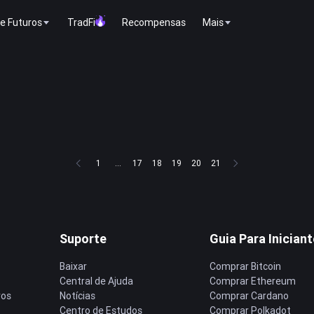
e Futuros
TradFi
Recompensas
Mais
1
...
17
18
19
20
21
Suporte
Guia Para Inician
Baixar
Comprar Bitcoin
Central de Ajuda
Comprar Ethereum
ros
Notícias
Comprar Cardano
Centro de Estudos
Comprar Polkadot