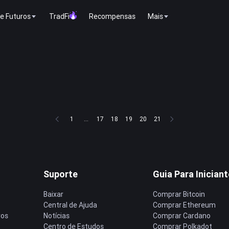
e Futuros
TradFi
Recompensas
Mais
1
...
17
18
19
20
21
Suporte
Guia Para Inician
Baixar
Comprar Bitcoin
Central de Ajuda
Comprar Ethereum
ros
Notícias
Comprar Cardano
Centro de Estudos
Comprar Polkadot