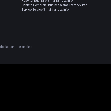
Reportar Bug:Safe@mail.fameex.info
Contato Comercial:Business@mail.fameex.info
Serviço:Service@mail.fameex.info
Blockchain
Feixiaohao