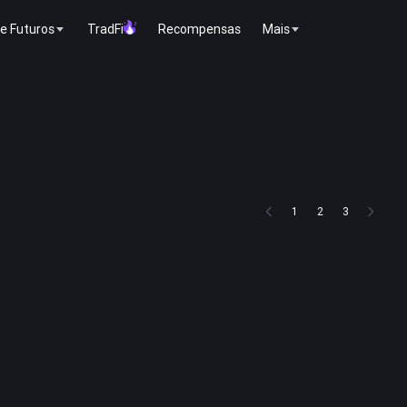
e Futuros
TradFi
Recompensas
Mais
1
2
3