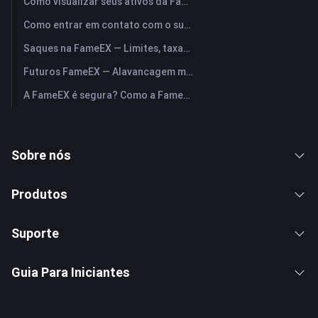
Como visualizar seus ativos da FameEX e transferir fundos? (Aplicativo)
Como entrar em contato com o suporte ao cliente online da FameEX?
Saques na FameEX — Limites, taxas e prazos
Futuros FameEX — Alavancagem máxima, taxas e perpétuos USDⓈ-M
A FameEX é segura? Como a FameEX protege os fundos dos usuários
Sobre nós
Produtos
Suporte
Guia Para Iniciantes