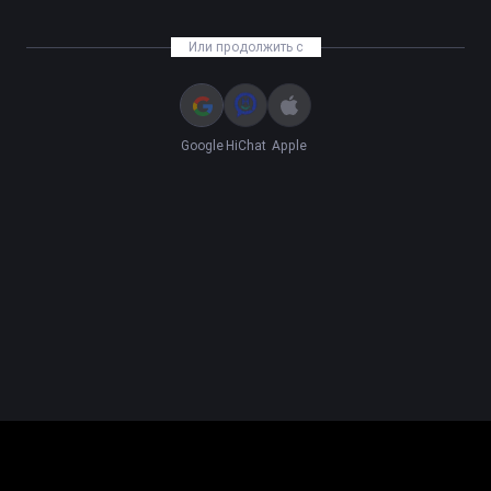
Или продолжить с
Google
HiChat
Apple