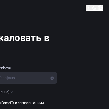
жаловать в
лефона
ельно)
и FameEX и согласен с ними