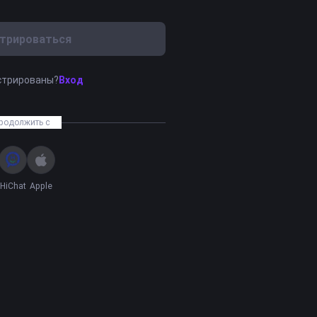
трироваться
стрированы?
Вход
родолжить с
HiChat
Apple