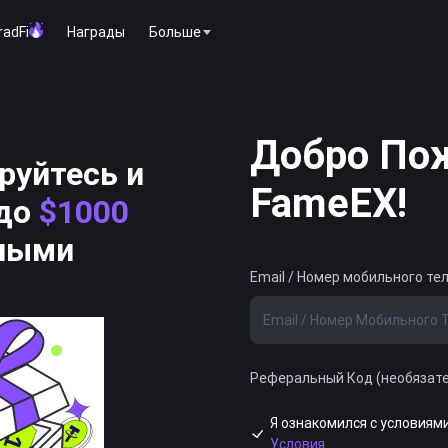
radFi
Награды
Больше
Добро По
руйтесь и
FameEX!
 до
$1000
ными
Email / Номер мобильного те
Реферальный Код (необязат
Я ознакомился с условиям
Условия