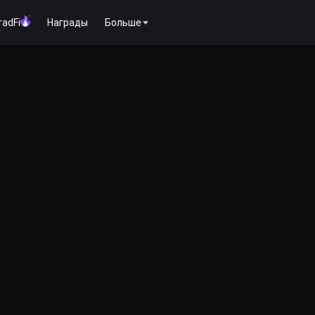
radFi
Награды
Больше