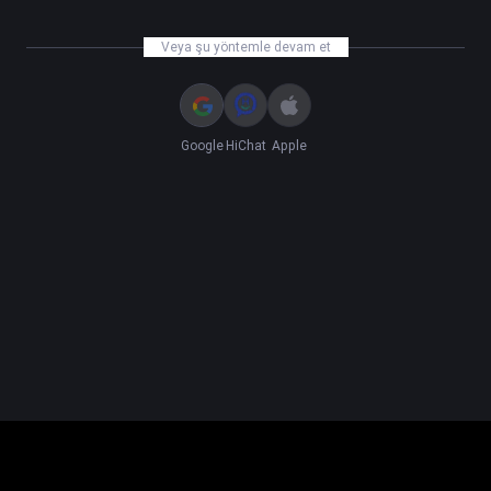
Veya şu yöntemle devam et
Google
HiChat
Apple