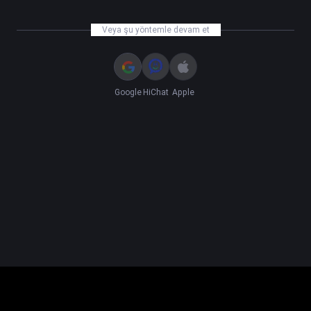
Veya şu yöntemle devam et
Google
HiChat
Apple