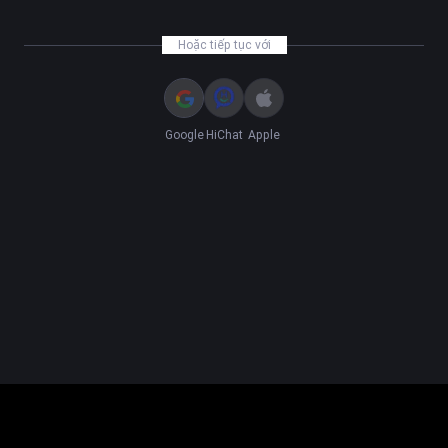
Hoặc tiếp tục với
Google
HiChat
Apple