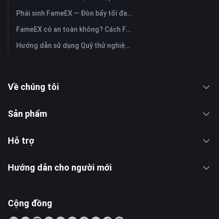
Phái sinh FameEX — Đòn bẩy tối đa, phí & vĩnh cửu USDⓈ-M
FameEX có an toàn không? Cách FameEX bảo vệ tài sản người dùng
Hướng dẫn sử dụng Quỹ thử nghiệm FameEX Futures Trial Fund Plus?
Về chúng tôi
Sản phẩm
Hỗ trợ
Hướng dẫn cho người mới
Cộng đồng