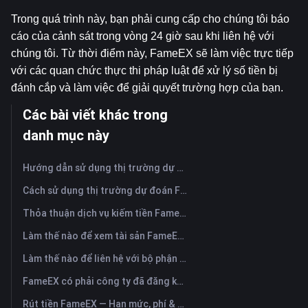
Trong quá trình này, bạn phải cung cấp cho chúng tôi báo 
cáo của cảnh sát trong vòng 24 giờ sau khi liên hệ với 
chúng tôi. Từ thời điểm này, FameEX sẽ làm việc trực tiếp 
với các quan chức thực thi pháp luật để xử lý số tiền bị 
đánh cắp và làm việc để giải quyết trường hợp của bạn.
Các bài viết khác trong
danh mục này
Hướng dẫn sử dụng thị trường dự đoán FameEX? (Ứng dụng)
Cách sử dụng thị trường dự đoán FameEX? (Trang web)
Thỏa thuận dịch vụ kiếm tiền FameEX
Làm thế nào để xem tài sản FameEX và chuyển tiền? (Ứng dụng)
Làm thế nào để liên hệ với bộ phận hỗ trợ khách hàng trực tuyến của FameEX?
FameEX có phải công ty đã đăng ký không? Pháp nhân vận hành & đăng ký
Rút tiền FameEX — Hạn mức, phí & thời gian