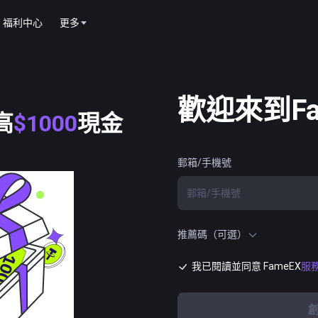
福利中心
更多
歡迎來到Fa
高
$1000
現金
郵箱/手機號
推薦碼（可選）
我已閱讀並同意 FameEX
服