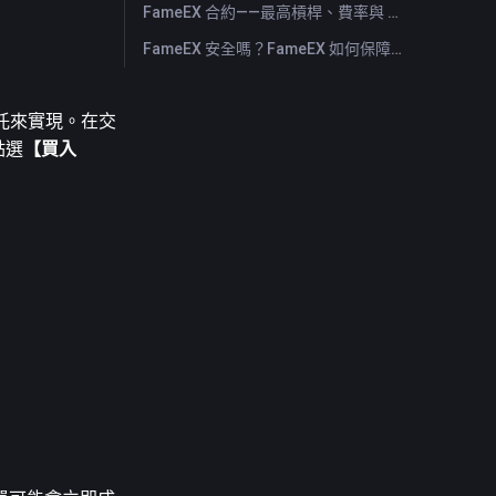
FameEX 合約——最高槓桿、費率與 USDⓈ-M 永續
FameEX 安全嗎？FameEX 如何保障用戶資金
價委託來實現。在交
點選
【買入