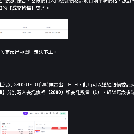
之的規則撮合，當限價買入的委託價格高於目前市場價格，該訂
單的
【成交均價】
查詢。
如設定超出範圍則無法下單。
情上漲到 2800 USDT的時候賣出 1 ETH，此時可以透過限價委
量】
分別輸入委託價格
（2800）
和委託數量
（1）
，確認無誤後