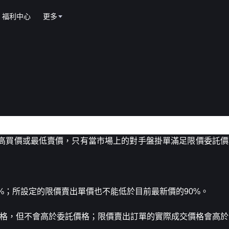
福利中心
更多
高買價或最低賣價，只有當市場上的對手盤掛單滿足限價委託價
10%；所設定的限價賣出單價也不能低於目前最新價的90%。
託價格，但不會高於委託價格；限價賣出訂單的實際成交價格會高