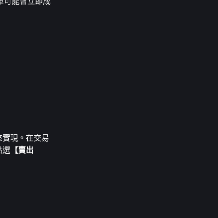
單可能會立即成
託來實現。在交易
點選
【賣出