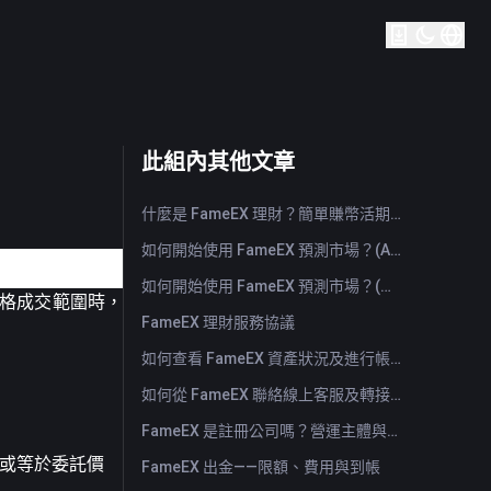
此組內其他文章
什麼是 FameEX 理財？簡單賺幣活期與定期產品介紹
如何開始使用 FameEX 預測市場？(App)
如何開始使用 FameEX 預測市場？(Web)
格成交範圍時，
FameEX 理財服務協議
如何查看 FameEX 資產狀況及進行帳戶劃轉？（App）
如何從 FameEX 聯絡線上客服及轉接人工客服？
FameEX 是註冊公司嗎？營運主體與註冊資訊
於或等於委託價
FameEX 出金——限額、費用與到帳