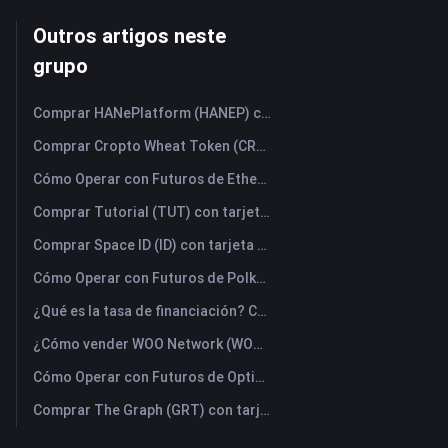
Outros artigos neste
grupo
Comprar HANePlatform (HANEP) con tarjeta de crédito o débito instantáneamente
Comprar Cropto Wheat Token (CROW) con tarjeta de crédito o débito instantáneamente
Cómo Operar con Futuros de Ethena (ENA): Una Guía Completa para Principiantes
Comprar Tutorial (TUT) con tarjeta de crédito o débito instantáneamente
Comprar Space ID (ID) con tarjeta de crédito o débito instantáneamente
Cómo Operar con Futuros de Polkadot (DOT): Una Guía Completa para Principiantes
¿Qué es la tasa de financiación? Comprender las señales del mercado y sus usos incorrectos más comunes
¿Cómo vender WOO Network (WOO)? | FameEX
Cómo Operar con Futuros de Optimism (OP): Una Guía Completa para Principiantes
Comprar The Graph (GRT) con tarjeta de crédito o débito instantáneamente