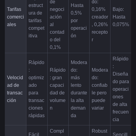
de 
do: 
estruct
Hasta 
Tarifas 
negoci
0,16% 
Bajo: 
ura de 
0,5% 
comerci
ación 
creador
Hasta 
tarifas 
por 
ales
al 
, 0,26% 
0,075%
compet
operaci
contad
recepto
itiva
ón
o del 
r
0,1%
Rápido
Rápido
Modera
: 
: 
Rápido
do: 
Modera
Diseña
Velocid
optimiz
: gran 
más 
do: 
do para 
ad de 
ado 
capaci
lento 
confiab
operaci
transac
para 
dad de 
durante 
le pero 
ones 
ción
transac
volume
la alta 
puede 
de alta 
ciones 
n
deman
variar
frecuen
rápidas
da
cia
Compl
Robust
Fácil 
Sencill