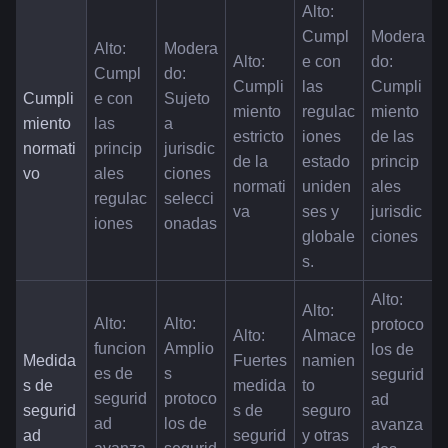
Alto: 
Cumpl
Modera
Alto: 
Modera
Alto: 
e con 
do: 
Cumpl
do: 
Cumpli
las 
Cumpli
Cumpli
e con 
Sujeto 
miento 
regulac
miento 
miento 
las 
a 
estricto 
iones 
de las 
normati
princip
jurisdic
de la 
estado
princip
vo
ales 
ciones 
normati
uniden
ales 
regulac
selecci
va
ses y 
jurisdic
iones
onadas
globale
ciones
s.
Alto: 
Alto: 
Alto: 
Alto: 
protoco
Alto: 
Almace
funcion
Amplio
los de 
Medida
Fuertes 
namien
es de 
s 
segurid
s de 
medida
to 
segurid
protoco
ad 
segurid
s de 
seguro 
ad 
los de 
avanza
ad
segurid
y otras 