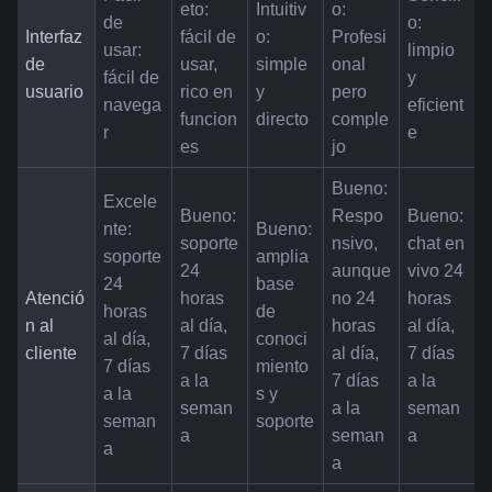
eto: 
Intuitiv
o: 
de 
o: 
Interfaz 
fácil de 
o: 
Profesi
usar: 
limpio 
de 
usar, 
simple 
onal 
fácil de 
y 
usuario
rico en 
y 
pero 
navega
eficient
funcion
directo
comple
r
e
es
jo
Bueno: 
Excele
Bueno: 
Respo
Bueno: 
nte: 
Bueno: 
soporte 
nsivo, 
chat en 
soporte 
amplia 
24 
aunque 
vivo 24 
24 
base 
Atenció
horas 
no 24 
horas 
horas 
de 
n al 
al día, 
horas 
al día, 
al día, 
conoci
cliente
7 días 
al día, 
7 días 
7 días 
miento
a la 
7 días 
a la 
a la 
s y 
seman
a la 
seman
seman
soporte
a
seman
a
a
a