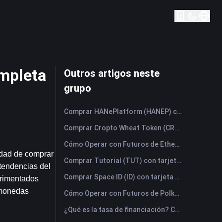
mpleta
Outros artigos neste
grupo
Comprar HANePlatform (HANEP) con tarjeta de crédito o débito instantáneamente
Comprar Cropto Wheat Token (CROW) con tarjeta de crédito o débito instantáneamente
Cómo Operar con Futuros de Ethena (ENA): Una Guía Completa para Principiantes
dad de comprar 
Comprar Tutorial (TUT) con tarjeta de crédito o débito instantáneamente
tendencias del 
Comprar Space ID (ID) con tarjeta de crédito o débito instantáneamente
rimentados 
monedas 
Cómo Operar con Futuros de Polkadot (DOT): Una Guía Completa para Principiantes
¿Qué es la tasa de financiación? Comprender las señales del mercado y sus usos incorrectos más comunes