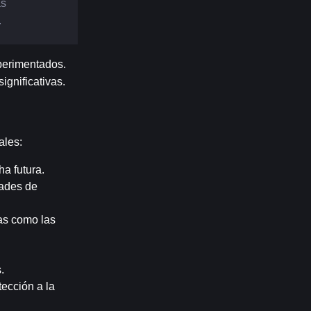
s 
.
perimentados. 
gnificativas.
ales:
a futura.
ades de 
as como las 
.
ección a la 