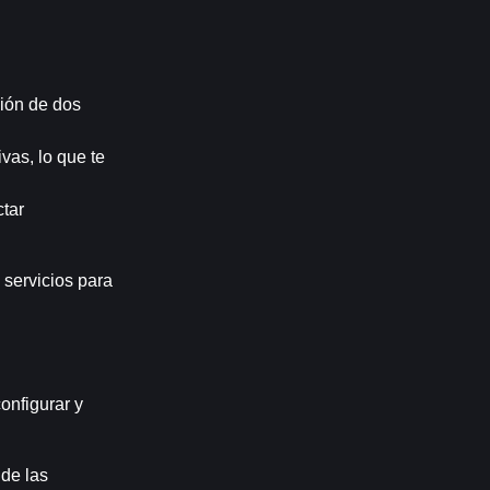
ión de dos 
as, lo que te 
tar 
ervicios para 
nfigurar y 
de las 