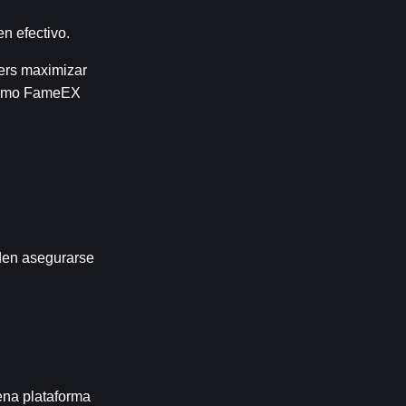
en efectivo.
ers maximizar 
 como FameEX 
den asegurarse 
ena plataforma 