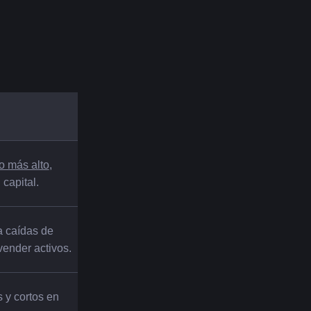
o más alto
, 
capital.
 caídas de 
vender activos.
 y cortos en 