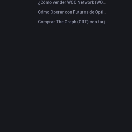
¿Cómo vender WOO Network (WOO)? | FameEX
Cómo Operar con Futuros de Optimism (OP): Una Guía Completa para Principiantes
Comprar The Graph (GRT) con tarjeta de crédito o débito instantáneamente