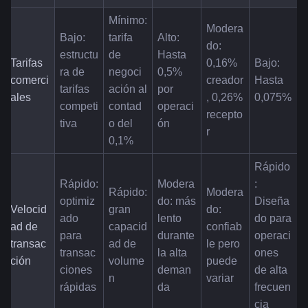
Mínimo: 
Modera
Bajo: 
tarifa 
Alto: 
do: 
estructu
de 
Hasta 
Tarifas 
0,16% 
Bajo: 
ra de 
negoci
0,5% 
comerci
creador
Hasta 
tarifas 
ación al 
por 
ales
, 0,26% 
0,075%
competi
contad
operaci
recepto
tiva
o del 
ón
r
0,1%
Rápido
Rápido: 
Modera
: 
Rápido: 
Modera
optimiz
do: más 
Diseña
Velocid
gran 
do: 
ado 
lento 
do para 
ad de 
capacid
confiab
para 
durante 
operaci
transac
ad de 
le pero 
transac
la alta 
ones 
ción
volume
puede 
ciones 
deman
de alta 
n
variar
rápidas
da
frecuen
cia