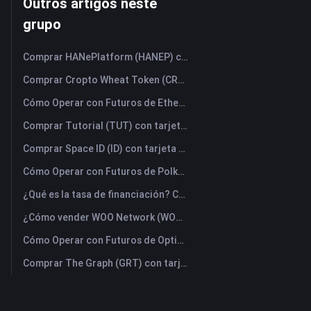
Outros artigos neste
grupo
Comprar HANePlatform (HANEP) con tarjeta de crédito o débito instantáneamente
Comprar Cropto Wheat Token (CROW) con tarjeta de crédito o débito instantáneamente
Cómo Operar con Futuros de Ethena (ENA): Una Guía Completa para Principiantes
Comprar Tutorial (TUT) con tarjeta de crédito o débito instantáneamente
Comprar Space ID (ID) con tarjeta de crédito o débito instantáneamente
Cómo Operar con Futuros de Polkadot (DOT): Una Guía Completa para Principiantes
¿Qué es la tasa de financiación? Comprender las señales del mercado y sus usos incorrectos más comunes
¿Cómo vender WOO Network (WOO)? | FameEX
Cómo Operar con Futuros de Optimism (OP): Una Guía Completa para Principiantes
Comprar The Graph (GRT) con tarjeta de crédito o débito instantáneamente