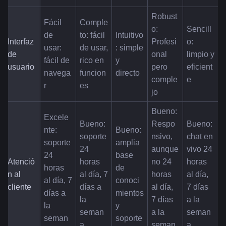
Robust
Fácil 
Comple
o: 
Sencill
de 
to: fácil 
Intuitivo
Interfaz 
Profesi
o: 
usar: 
de usar, 
: simple 
de 
onal 
limpio y 
fácil de 
rico en 
y 
usuario
pero 
eficient
navega
funcion
directo
comple
e
r
es
jo
Bueno: 
Excele
Bueno: 
Respo
Bueno: 
nte: 
Bueno: 
soporte 
nsivo, 
chat en 
soporte 
amplia 
24 
aunque 
vivo 24 
24 
base 
Atenció
horas 
no 24 
horas 
horas 
de 
n al 
al día, 7 
horas 
al día, 
al día, 7 
conoci
cliente
días a 
al día, 
7 días 
días a 
mientos 
la 
7 días 
a la 
la 
y 
seman
a la 
seman
seman
soporte
a
seman
a