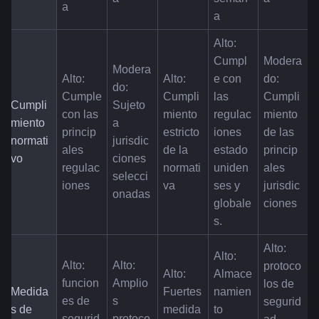
a
a
Alto: 
Cumpl
Modera
Modera
Alto: 
Alto: 
e con 
do: 
do: 
Cumple 
Cumpli
las 
Cumpli
Cumpli
Sujeto 
con las 
miento 
regulac
miento 
miento 
a 
princip
estricto 
iones 
de las 
normati
jurisdic
ales 
de la 
estado
princip
vo
ciones 
regulac
normati
uniden
ales 
selecci
iones
va
ses y 
jurisdic
onadas
globale
ciones
s.
Alto: 
Alto: 
Alto: 
Alto: 
protoco
Alto: 
Almace
funcion
Amplio
los de 
Medida
Fuertes 
namien
es de 
s 
segurid
s de 
medida
to 
segurid
protoco