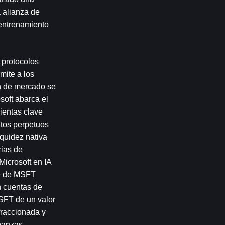
 alianza de 
entrenamiento 
protocolos 
ite a los 
n de mercado se 
oft abarca el 
entas clave 
tos perpetuos 
quidez nativa 
ias de 
icrosoft en IA 
e de MSFT 
 cuentas de 
SFT de un valor 
raccionada y 
nanzas 