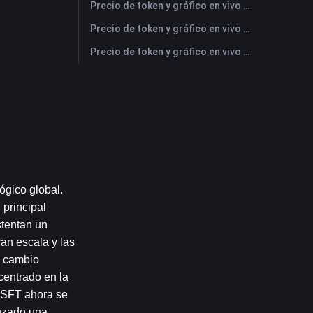
Precio de token y gráfico en vivo más reciente de MU (Micron Technology)
Precio de token y gráfico en vivo más reciente de PEAK (PEAK)
Precio de token y gráfico en vivo más reciente de JPM (JPMorgan Chase)
gico global. 
principal 
tentan un 
an escala y las 
 cambio 
entrado en la 
MSFT ahora se 
nzado una 