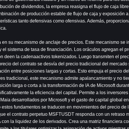
bución de dividendos, la empresa reasigna el flujo de caja libre
binación de producción estable de flujo de caja y exposición a 
terísticas tanto defensivas como ofensivas. Además, proporciona
ica.
 en su mecanismo de anclaje de precios. Este mecanismo se i
y el sistema de tasa de financiación. Los oráculos agregan el pr
n deen la cadenaactivos tokenizados. Luego transmiten el prec
recio del contrato se desvía del precio tradicional del mercado s
ón entre posiciones largas y cortas. Esto empuja el precio del 
ores tradicional, este mecanismo admite apalancamiento y no tie
ón larga o corta a la transformación de IA de Microsoft durant
icativamente la eficiencia del capital. Permite a los inversores 
Maia desarrollados por Microsoft y el gasto de capital global en
estos fundamentos se traducen en movimientos del precio de la
 que el contrato perpetuo MSFTUSDT responda con un retraso m
on la liquidez de los derivados. Crea una matriz financiera con
ite a los titulares optimizar la asignación de activos mientras 