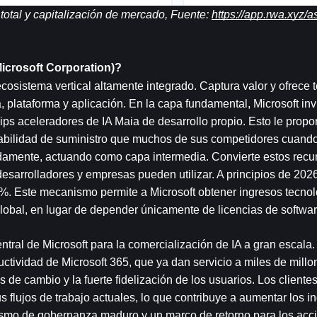
total y capitalización de mercado, Fuente: 
https://app.rwa.xyz
icrosoft Corporation)?
osistema vertical altamente integrado. Captura valor y ofrece t
, plataforma y aplicación. En la capa fundamental, Microsoft invi
ps aceleradores de IA Maia de desarrollo propio. Esto le propor
abilidad de suministro que muchos de sus competidores cuand
damente, actuando como capa intermedia. Convierte estos recur
desarrolladores y empresas pueden utilizar. A principios de 2026
 %. Este mecanismo permite a Microsoft obtener ingresos tecnol
global, en lugar de depender únicamente de licencias de softwar
ral de Microsoft para la comercialización de IA a gran escala. I
tividad de Microsoft 365, que ya dan servicio a miles de millon
 de cambio y la fuerte fidelización de los usuarios. Los cliente
s flujos de trabajo actuales, lo que contribuye a aumentar los i
smo de gobernanza maduro y un marco de retorno para los accio