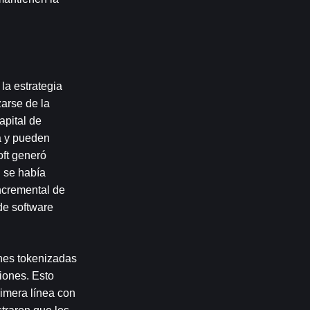
a estrategia 
rse de la 
pital de 
 y pueden 
ft generó 
 se había 
ncremental de 
e software 
es tokenizadas 
ones. Esto 
imera línea con 