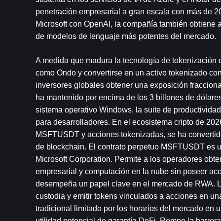
penetración empresarial a gran escala con más de 200
Microsoft con OpenAI, la compañía también obtiene ac
de modelos de lenguaje más potentes del mercado.
A medida que madura la tecnología de tokenización 
como Ondo y convertirse en un activo tokenizado con l
inversores globales obtener una exposición fracciona
ha mantenido por encima de los 3 billones de dólares
sistema operativo Windows, la suite de productividad
para desarrolladores. En el ecosistema cripto de 202
MSFTUSDT y acciones tokenizadas, se ha convertido en
de blockchain. El contrato perpetuo MSFTUSDT es un 
Microsoft Corporation. Permite a los operadores obte
empresarial y computación en la nube sin poseer acc
desempeña un papel clave en el mercado de RWA. Las
custodia y emitir tokens vinculados a acciones en un
tradicional limitado por los horarios del mercado en 
utilidad potencial de garantía DeFi. Rompe la barrera 