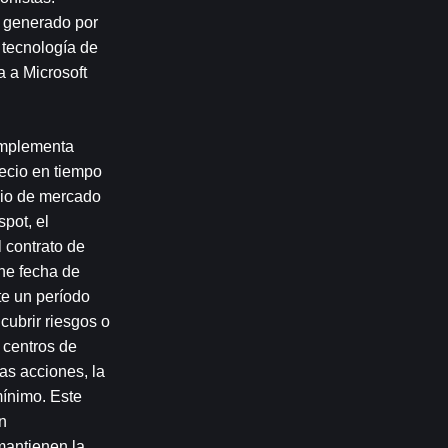
 generado por 
tecnología de 
 a Microsoft 
mplementa 
ecio en tiempo 
io de mercado 
pot, el 
contrato de 
ne fecha de 
e un período 
cubrir riesgos o 
 centros de 
s acciones, la 
ínimo. Este 
 
mantienen la 