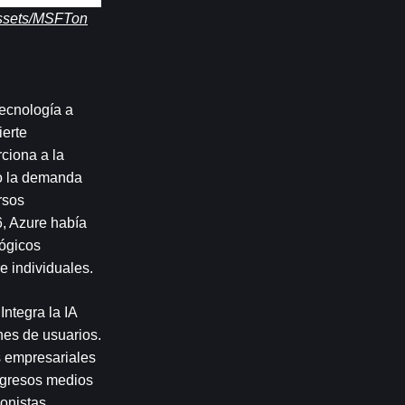
/assets/MSFTon
ecnología a 
erte 
ciona a la 
o la demanda 
sos 
, Azure había 
ógicos 
e individuales.
ntegra la IA 
es de usuarios. 
s empresariales 
ngresos medios 
nistas. 