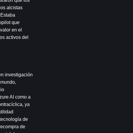
traron que los 
s alcistas 
 Estaba 
pilot que 
alor en el 
s activos del 
n investigación 
 mundo, 
o 
zure AI como a 
tracíclica, ya 
ilidad 
tecnología de 
recompra de 