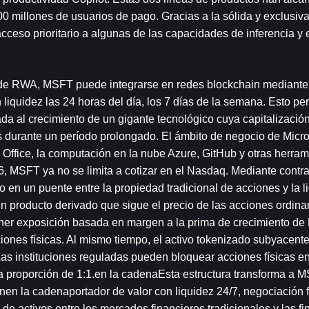
 millones de usuarios de pago. Gracias a la sólida y exclusiva
ceso prioritario a algunas de las capacidades de inferencia y 
de RWA, MSFT puede integrarse en redes blockchain mediante 
iquidez las 24 horas del día, los 7 días de la semana. Esto perm
da al crecimiento de un gigante tecnológico cuya capitalizació
 durante un período prolongado. El ámbito de negocio de Micros
 Office, la computación en la nube Azure, GitHub y otras herrami
6, MSFT ya no se limita a cotizar en el Nasdaq. Mediante contra
 un puente entre la propiedad tradicional de acciones y la li
producto derivado que sigue el precio de las acciones ordinar
ner exposición basada en margen a la prima de crecimiento de M
iones físicas. Al mismo tiempo, el activo tokenizado subyacent
 instituciones reguladas pueden bloquear acciones físicas en
a proporción de 1:1.en la cadenaEsta estructura transforma a M
unen la cadenaportador de valor con liquidez 24/7, negociación f
de activos entre los mercados financieros tradicionales y las fi