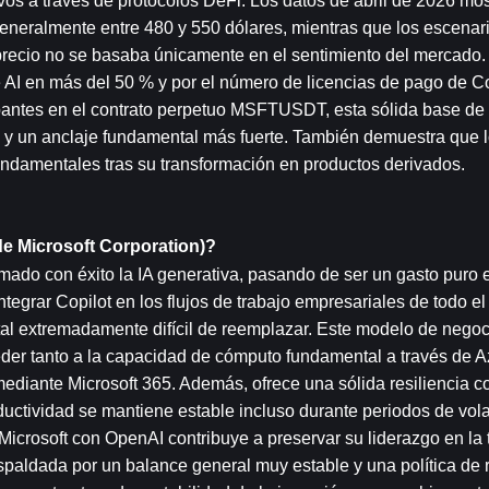
vos a través de protocolos DeFi. Los datos de abril de 2026 mos
eneralmente entre 480 y 550 dólares, mientras que los escenario
 precio no se basaba únicamente en el sentimiento del mercado.
 AI en más del 50 % y por el número de licencias de pago de Co
pantes en el contrato perpetuo MSFTUSDT, esta sólida base de v
y un anclaje fundamental más fuerte. También demuestra que lo
ndamentales tras su transformación en productos derivados.
de Microsoft Corporation)?
rmado con éxito la IA generativa, pasando de ser un gasto puro e
integrar Copilot en los flujos de trabajo empresariales de todo el
tal extremadamente difícil de reemplazar. Este modelo de negoci
eder tanto a la capacidad de cómputo fundamental a través de A
mediante Microsoft 365. Además, ofrece una sólida resiliencia con
ctividad se mantiene estable incluso durante periodos de volat
icrosoft con OpenAI contribuye a preservar su liderazgo en la 
spaldada por un balance general muy estable y una política de 