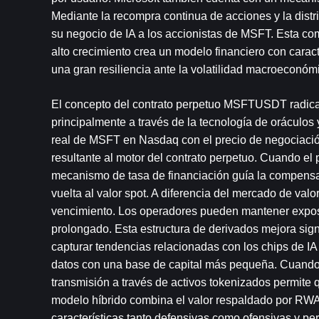
Mediante la recompra continua de acciones y la distri
su negocio de IA a los accionistas de MSFT. Esta com
alto crecimiento crea un modelo financiero con carac
una gran resiliencia ante la volatilidad macroeconóm
El concepto del contrato perpetuo MSFTUSDT radica
principalmente a través de la tecnología de oráculos 
real de MSFT en Nasdaq con el precio de negociació
resultante al motor del contrato perpetuo. Cuando el p
mecanismo de tasa de financiación guía la compensaci
vuelta al valor spot. A diferencia del mercado de val
vencimiento. Los operadores pueden mantener exposici
prolongado. Esta estructura de derivados mejora signif
capturar tendencias relacionadas con los chips de IA 
datos con una base de capital más pequeña. Cuando 
transmisión a través de activos tokenizados permite
modelo híbrido combina el valor respaldado por RWA c
características tanto defensivas como ofensivas y perm