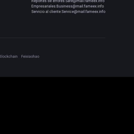
Reportes de errores:Safe@mail.fameex.info
Empresariales:Business@mail.fameex.info
Servicio al cliente:Service@mail.fameex.info
Blockchain
Feixiaohao