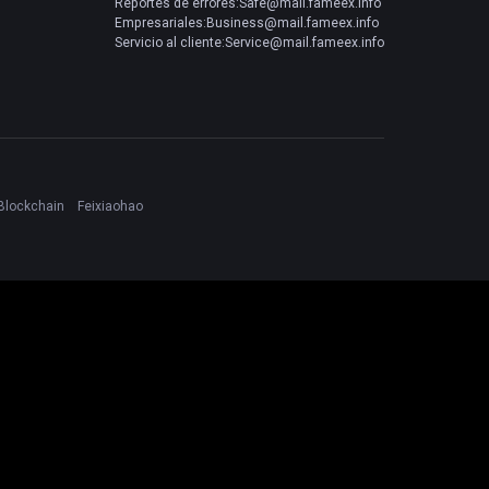
Reportes de errores:Safe@mail.fameex.info
Empresariales:Business@mail.fameex.info
Servicio al cliente:Service@mail.fameex.info
Blockchain
Feixiaohao