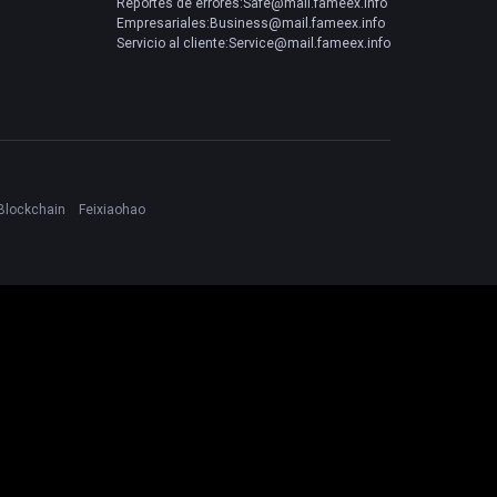
Reportes de errores:Safe@mail.fameex.info
Empresariales:Business@mail.fameex.info
Servicio al cliente:Service@mail.fameex.info
Blockchain
Feixiaohao