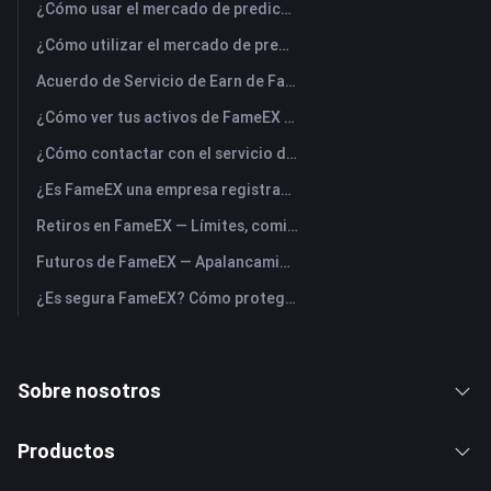
¿Cómo usar el mercado de predicciones FameEX? (Aplicación)
¿Cómo utilizar el mercado de predicciones FameEX? (Web)
Acuerdo de Servicio de Earn de FameEX
¿Cómo ver tus activos de FameEX y transferir fondos? (Aplicación)
¿Cómo contactar con el servicio de atención al cliente online de FameEX?
¿Es FameEX una empresa registrada? Entidad operadora y registro
Retiros en FameEX — Límites, comisiones y tiempos
Futuros de FameEX — Apalancamiento máximo, comisiones y perpetuos USDⓈ-M
¿Es segura FameEX? Cómo protege FameEX los fondos de los usuarios
Sobre nosotros
Productos