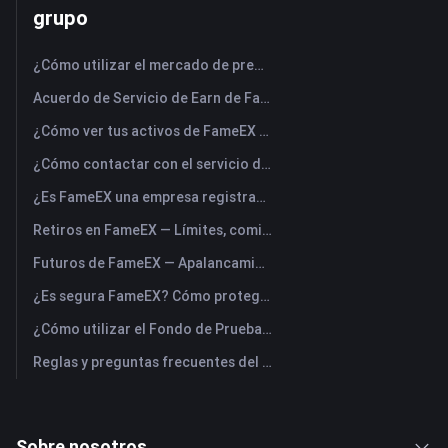
grupo
¿Cómo utilizar el mercado de predicciones FameEX? (Web)
Acuerdo de Servicio de Earn de FameEX
¿Cómo ver tus activos de FameEX y transferir fondos? (Aplicación)
¿Cómo contactar con el servicio de atención al cliente online de FameEX?
¿Es FameEX una empresa registrada? Entidad operadora y registro
Retiros en FameEX — Límites, comisiones y tiempos
Futuros de FameEX — Apalancamiento máximo, comisiones y perpetuos USDⓈ-M
¿Es segura FameEX? Cómo protege FameEX los fondos de los usuarios
¿Cómo utilizar el Fondo de Prueba Plus de FameEX Futures?
Reglas y preguntas frecuentes del fondo de prueba de futuros de FameEX
Sobre nosotros