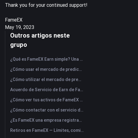
Thank you for your continued support!
FameEX
May 19, 2023
Outros artigos neste
grupo
¿Qué es FameEX Earn simple? Una guía de productos flexibles y fijos
¿Cómo usar el mercado de predicciones FameEX? (Aplicación)
¿Cómo utilizar el mercado de predicciones FameEX? (Web)
Acuerdo de Servicio de Earn de FameEX
¿Cómo ver tus activos de FameEX y transferir fondos? (Aplicación)
¿Cómo contactar con el servicio de atención al cliente online de FameEX?
¿Es FameEX una empresa registrada? Entidad operadora y registro
Retiros en FameEX — Límites, comisiones y tiempos