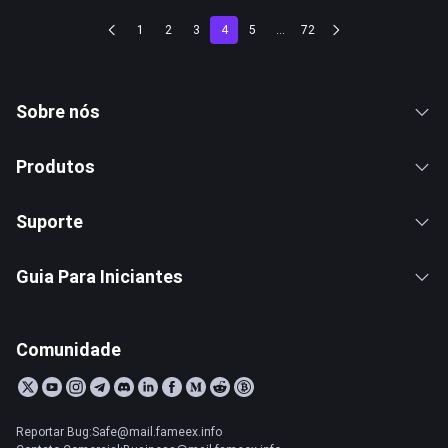
1
2
3
4
5
...
72
Sobre nós
Produtos
Suporte
Guia Para Iniciantes
Comunidade
Reportar Bug:Safe@mail.fameex.info