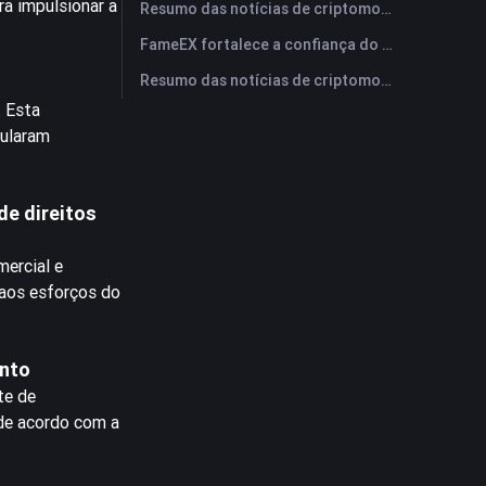
ra impulsionar a
Resumo das notícias de criptomoedas da FameEX hoje | 29 de julho de 2026
FameEX fortalece a confiança do usuário por meio de oito anos de operações estáveis ​​e crescimento global
Resumo das notícias de criptomoedas da FameEX hoje | 28 de julho de 2026
. Esta
cularam
de direitos
mercial e
 aos esforços do
ento
te de
 de acordo com a