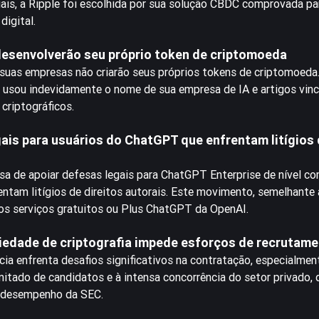
iais, a Ripple foi escolhida por sua solução CBDC comprovada pa
igital.
desenvolverão seu próprio token de criptomoeda
 suas empresas não criarão seus próprios tokens de criptomoeda
 usou indevidamente o nome de sua empresa de IA e artigos vin
criptográficos.
is para usuários do ChatGPT que enfrentam litígios 
sa de apoiar defesas legais para ChatGPT Enterprise de nível co
ntam litígios de direitos autorais. Este movimento, semelhante
dos serviços gratuitos ou Plus ChatGPT da OpenAI.
iedade de criptografia impede esforços de recrutam
ia enfrenta desafios significativos na contratação, especialmen
imitado de candidatos e à intensa concorrência do setor privado,
e desempenho da SEC.