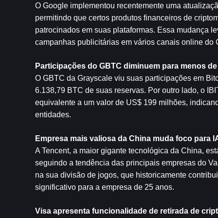
O Google implementou recentemente uma atualização 
permitindo que certos produtos financeiros de cript
patrocinados em suas plataformas. Essa mudança levo
campanhas publicitárias em vários canais online do 
Participações do GBTC diminuem para menos de 
O GBTC da Grayscale viu suas participações em Bit
6.138,79 BTC de suas reservas. Por outro lado, o IB
equivalente a um valor de US$ 199 milhões, indicand
entidades.
Empresa mais valiosa da China muda foco para IA
A Tencent, a maior gigante tecnológica da China, está a
seguindo a tendência das principais empresas do Vale
na sua divisão de jogos, que historicamente contrib
significativo para a empresa de 25 anos.
Visa apresenta funcionalidade de retirada de cr