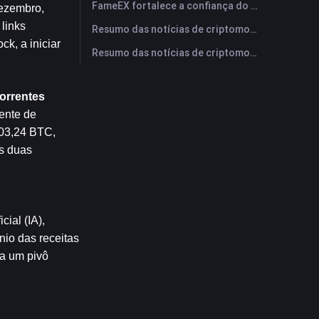
FameEX fortalece a confiança do usuário por meio de oito anos de operações estáveis ​​e crescimento global
ezembro, 
inks 
Resumo das notícias de criptomoedas da FameEX hoje | 28 de julho de 2026
, a iniciar 
Resumo das notícias de criptomoedas da FameEX hoje | 27 de julho de 2026
orrentes
nte de 
03,24 BTC, 
s duas 
ial (IA), 
io das receitas 
a um pivô 