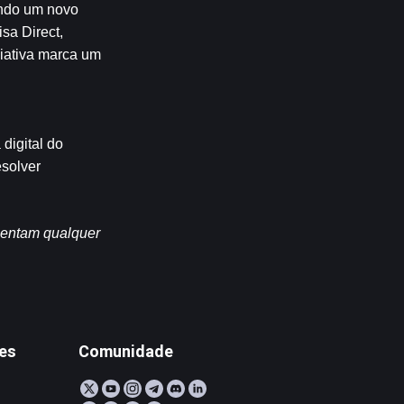
ndo um novo 
a Direct, 
iativa marca um 
igital do 
solver 
sentam qualquer 
tes
Comunidade