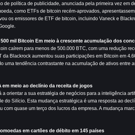
de política de publicidade, anunciada pela primeira vez em d
omoeda, como ETFs de bitcoin recém-aprovados, apresentassem l
u os emissores de ETF de bitcoin, incluindo Vaneck e Blackrock
Google.
500 mil 
Bitcoin
 Em meio à crescente acumulação dos conc
coin caírem para menos de 500.000 BTC, com uma redução rece
IT da Blackrock aumentou suas participações em Bitcoin em 4.6
o uma tendência contrastante na acumulação de ativos entre a
 em meio ao declínio da receita de jogos
 orientar a sua estratégia de negócios para a inteligência artific
 do Silício. Esta mudança estratégica é uma resposta ao declín
uiu com quase um terço dos lucros da empresa. A mudança marc
iptomoedas em cartões de débito em 145 países