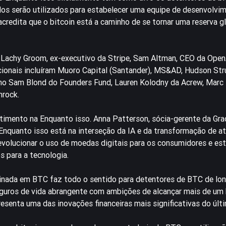
os serão utilizados para estabelecer uma equipe de desenvolvi
redita que o bitcoin está a caminho de se tornar uma reserva gl
Lachy Groom, ex-executivo da Stripe, Sam Altman, CEO da Open
icionais incluíram Muoro Capital (Santander), MS&AD, Hudson Str
omo Sam Blond do Founders Fund, Lauren Kolodny da Acrew, Marc
hrock.
imento na Enquanto isso. Anna Patterson, sócia-gerente da Grad
nquanto isso está na interseção da IA e da transformação de ati
revolucionar o uso de moedas digitais para os consumidores e es
s para a tecnologia.
nada em BTC faz todo o sentido para detentores de BTC de lon
eguros de vida abrangente com ambições de alcançar mais de um 
esenta uma das inovações financeiras mais significativas do últi