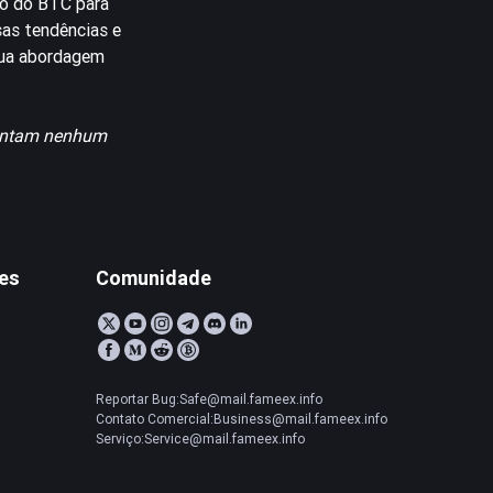
ão do BTC para
sas tendências e
 sua abordagem
esentam nenhum
tes
Comunidade
Reportar Bug:Safe@mail.fameex.info
Contato Comercial:Business@mail.fameex.info
Serviço:Service@mail.fameex.info