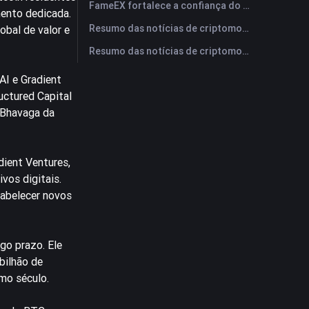
FameEX fortalece a confiança do usuário por meio de oito anos de operações estáveis ​​e crescimento global
mento dedicada.
Resumo das notícias de criptomoedas da FameEX hoje | 28 de julho de 2026
obal de valor e
Resumo das notícias de criptomoedas da FameEX hoje | 27 de julho de 2026
AI e Gradient
uctured Capital
 Bhavaga da
ient Ventures,
vos digitais.
tabelecer novos
go prazo. Ele
bilhão de
mo século.