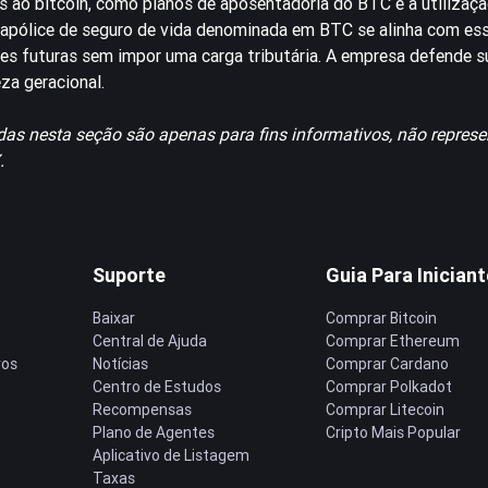
s ao bitcoin, como planos de aposentadoria do BTC e a utilizaç
a apólice de seguro de vida denominada em BTC se alinha com es
ações futuras sem impor uma carga tributária. A empresa defende
za geracional.
idas nesta seção são apenas para fins informativos, não repr
.
Suporte
Guia Para Inician
Baixar
Comprar Bitcoin
Central de Ajuda
Comprar Ethereum
ros
Notícias
Comprar Cardano
Centro de Estudos
Comprar Polkadot
Recompensas
Comprar Litecoin
Plano de Agentes
Cripto Mais Popular
Aplicativo de Listagem
Taxas